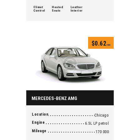
Climat
Heated
Leather
Control
Seats
Interior
$
0.62
/min
MERCEDES-BENZ AMG
Location
Chicago
Engine
6.5L LP petrol
Mileage
170 000