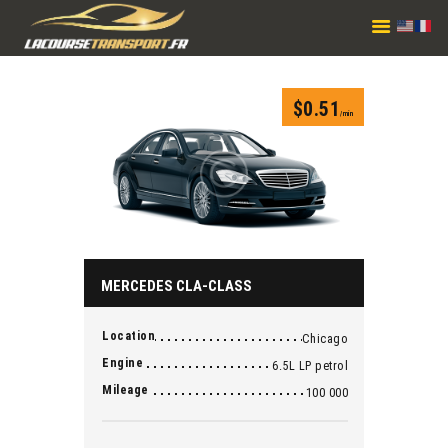
LA COURSE TRANSPORT
Réseau de transport privé avec chauffeur
ACCUEIL
$
0.51
/min
SERVICES
TARIFS
RÉSERVATION
CONTACT
MERCEDES CLA-CLASS
Location
Chicago
Engine
6.5L LP petrol
Mileage
100 000