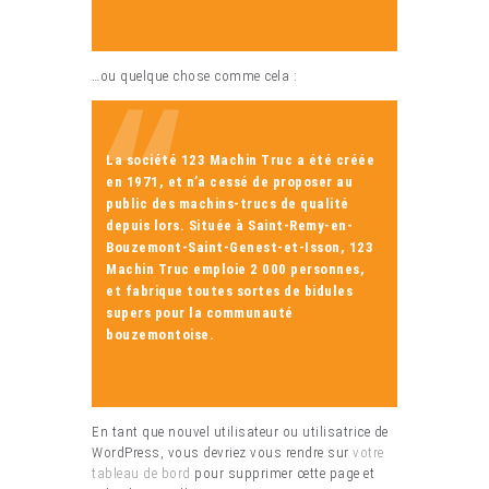
…ou quelque chose comme cela :
La société 123 Machin Truc a été créée
en 1971, et n’a cessé de proposer au
public des machins-trucs de qualité
depuis lors. Située à Saint-Remy-en-
Bouzemont-Saint-Genest-et-Isson, 123
Machin Truc emploie 2 000 personnes,
et fabrique toutes sortes de bidules
supers pour la communauté
bouzemontoise.
En tant que nouvel utilisateur ou utilisatrice de
WordPress, vous devriez vous rendre sur
votre
tableau de bord
pour supprimer cette page et