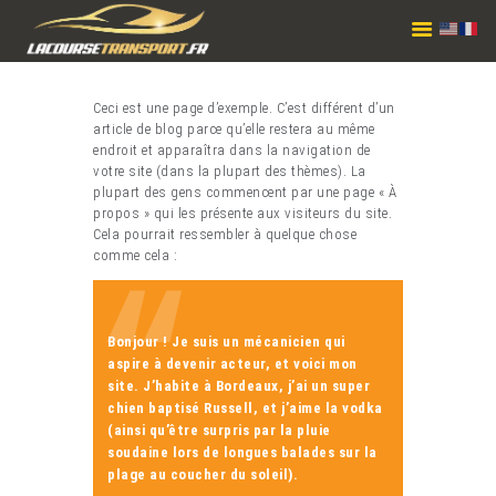
LA COURSE TRANSPORT
Réseau de transport privé avec chauffeur
Ceci est une page d’exemple. C’est différent d’un
ACCUEIL
article de blog parce qu’elle restera au même
endroit et apparaîtra dans la navigation de
SERVICES
votre site (dans la plupart des thèmes). La
TARIFS
plupart des gens commencent par une page « À
propos » qui les présente aux visiteurs du site.
RÉSERVATION
Cela pourrait ressembler à quelque chose
comme cela :
CONTACT
Bonjour ! Je suis un mécanicien qui
aspire à devenir acteur, et voici mon
site. J’habite à Bordeaux, j’ai un super
chien baptisé Russell, et j’aime la vodka
(ainsi qu’être surpris par la pluie
soudaine lors de longues balades sur la
plage au coucher du soleil).